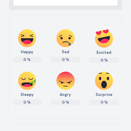
Happy
Sad
Excited
0
%
0
%
0
%
Sleepy
Angry
Surprise
0
%
0
%
0
%